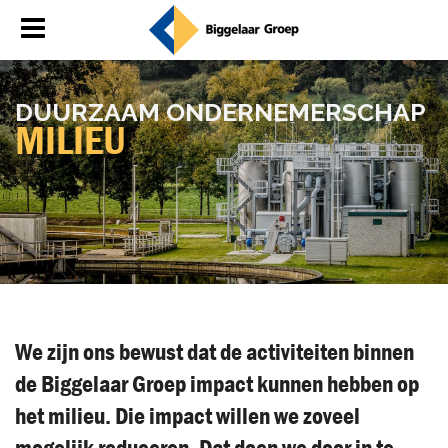
DUUR­ZAAM ON­DER­NE­MER­SCHAP
MI­LI­EU
We zijn ons bewust dat de activiteiten binnen
de Biggelaar Groep impact kunnen hebben op
het milieu. Die impact willen we zoveel
mogelijk reduceren. Dat doen we door in te