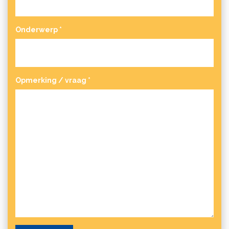
Onderwerp
*
Opmerking / vraag
*