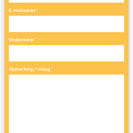
E-mailadres
*
Onderwerp
*
Opmerking / vraag
*