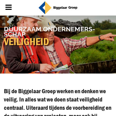
DUUR­ZAAM ON­DER­NE­MERS­
SCHAP
VEI­LIG­HEID
Bij de Biggelaar Groep werken en denken we
veilig. In alles wat we doen staat veiligheid
centraal. Uiteraard tijdens de voorbereiding en
de uitvoering van projecten, maar ook bij