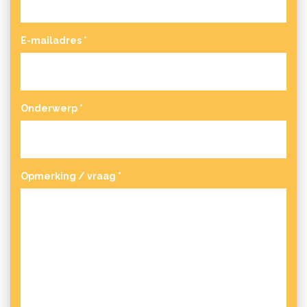
E-mailadres
*
Onderwerp
*
Opmerking / vraag
*