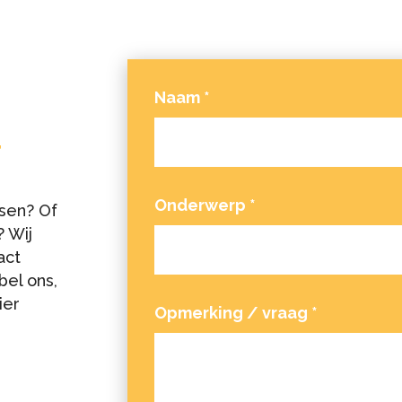
Naam
*
T
Onderwerp
*
sen? Of
 Wij
act
bel ons,
ier
Opmerking / vraag
*