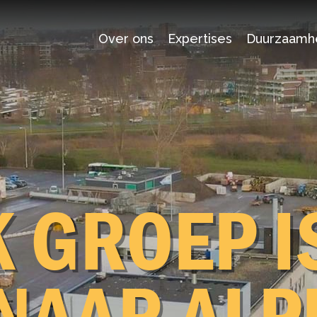
Over ons
Expertises
Duurzaamh
Duurzaamheid
Certificatie
K GROEP I
O
NAAR ALP
Wegenbouw