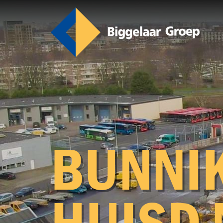
Over ons
BUN­NI
HUISD 