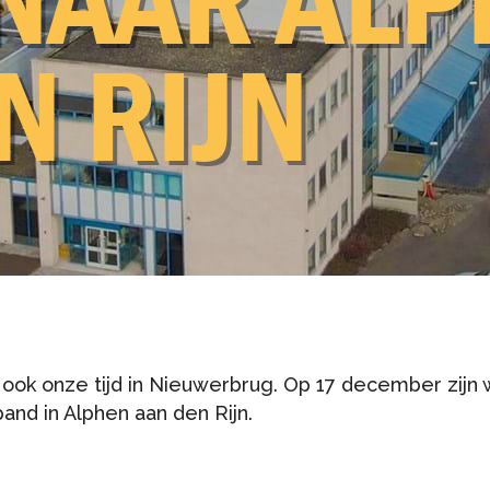
N RIJN
Grondverzet en waterbouw
Baggerwerk
Engineering en advies
Milieutechniek
Betonbouw
Industriebouw
Gebiedsbeheer
ook onze tijd in Nieuwerbrug. Op 17 december zijn
Biggelaar Tender Groep
and in Alphen aan den Rijn.