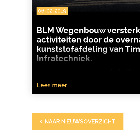
06-02-2019
BLM Wegenbouw versterk
activiteiten door de over
kunststofafdeling van T
Infratechniek.
BLM Wegenbouw en TBI Infra hebbe
bereikt over de overname van activite
Lees meer
van Chemelot in Geleen. Het gaat spe
kunststofactiviteiten van Timmermans 
NAAR NIEUWSOVERZICHT