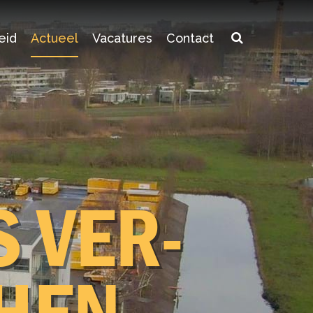
eid
Actueel
Vacatures
Contact
S VER­
ver ons
­HEN