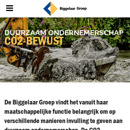
DUUR­ZAAM ON­DER­NE­MER­SCHAP
CO2-BE­WUST
De Biggelaar Groep vindt het vanuit haar
maatschappelijke functie belangrijk om op
verschillende manieren invulling te geven aan
duurzaam ondernemerschap. De CO2-